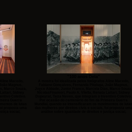
"100 anos Dela"
 Aline Macedo,
A mostra foi idealizada pelos fotógrafos Aline Macedo,
 João Magnus,
Fabiano Gonçalves, Fernanda Pitaluga, João Magnus,
s, Marco Souza,
Joyce Abbade, Junior Franco, Marcela Dias, Marco Souza
Lattari, Sidney
NícolasFinamori, Paulo A. Vilella, Renata Lattari, Sidney
entivo Coletivo.
Dupeyrat, Taiza Neves, que integram o Inventivo Coletivo.
imeira Guerra
Por ocasião do centenário do fim da Primeira Guerra
imentos de lutas
Mundial, quando se intensificaram os movimentos de luta
 foi proposta uma
das mulheres por direitos civis e sociais, foi proposta um
stiça social,
análise sobre igualdade de direitos e justiça social,