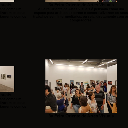
isuais
3a Feira Oriente de Artes Visuais
nsada como um
A Feira Oriente de Artes Visuais é pensada como um
lizarem os seus
espaço para artistas exporem e comercializarem os seus
retamente com os
trabalhos sem intermediários, ou seja, diretamente com o
compradores.
isuais
nsada como um
lizarem os seus
retamente com os
3a Feira Oriente de Artes Visuais