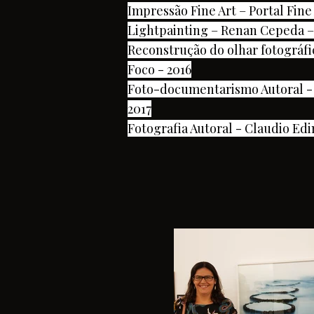
Impressão Fine Art – Portal Fine
Lightpainting – Renan Cepeda –
Reconstrução do olhar fotográfi
Foco - 2016
Foto-documentarismo Autoral - 
2017
Fotografia Autoral - Claudio Ed