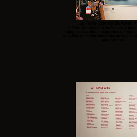
3a Feira Oriente de Artes V
A Feira Oriente de Artes Visuais é pe
espaço para artistas exporem e comercia
trabalhos sem intermediários, ou seja, di
compradores.