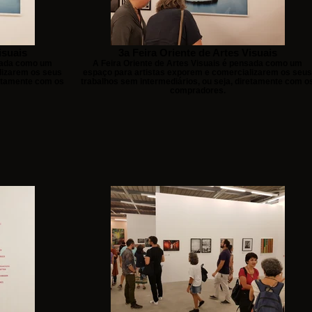
isuais
3a Feira Oriente de Artes Visuais
nsada como um
A Feira Oriente de Artes Visuais é pensada como um
lizarem os seus
espaço para artistas exporem e comercializarem os seus
retamente com os
trabalhos sem intermediários, ou seja, diretamente com o
compradores.