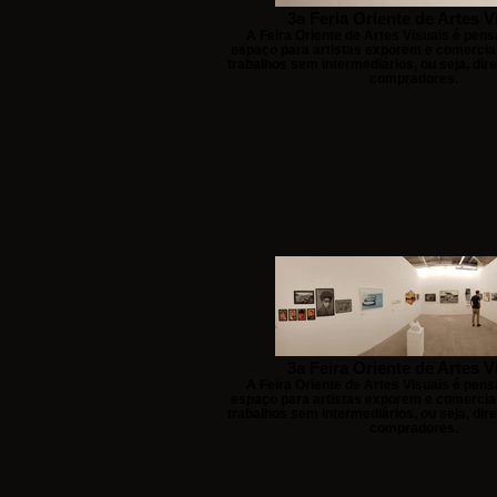
3a Feria Oriente de Artes V
A Feira Oriente de Artes Visuais é pe
espaço para artistas exporem e comercia
trabalhos sem intermediários, ou seja, di
compradores.
3a Feira Oriente de Artes V
A Feira Oriente de Artes Visuais é pe
espaço para artistas exporem e comercia
trabalhos sem intermediários, ou seja, di
compradores.