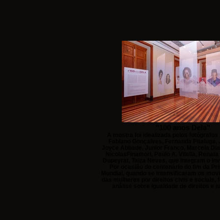
"100 anos Dela"
A mostra foi idealizada pelos fotógrafos
Fabiano Gonçalves, Fernanda Pitaluga,
Joyce Abbade, Junior Franco, Marcela Dia
NícolasFinamori, Paulo A. Vilella, Renata 
Dupeyrat, Taiza Neves, que integram o Inv
Por ocasião do centenário do fim da Pr
Mundial, quando se intensificaram os mov
das mulheres por direitos civis e sociais,
análise sobre igualdade de direitos e ju