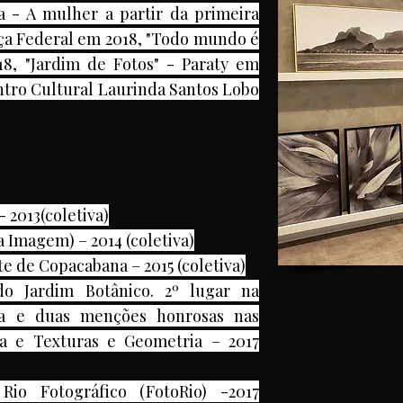
a - A mulher a partir da primeira
iça Federal em 2018, "Todo mundo é
18, "Jardim de Fotos" - Paraty em
entro Cultural Laurinda Santos Lobo
- 2013(coletiva)
 Imagem) – 2014 (coletiva)
te de Copacabana – 2015 (coletiva)
do Jardim Botânico. 2º lugar na
ta e duas menções honrosas nas
ta e Texturas e Geometria – 2017
Rio Fotográfico (FotoRio) -2017