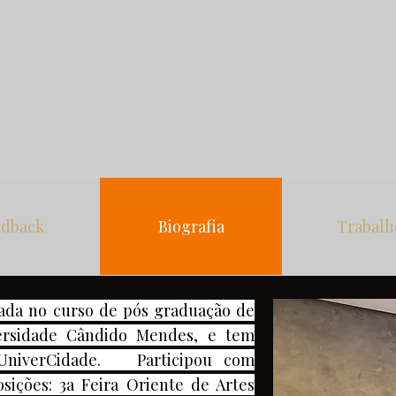
edback
Biografia
Trabalh
ada no curso de pós graduação de
ersidade Cândido Mendes, e tem
UniverCidade. Participou com
osições: 3a Feira Oriente de Artes