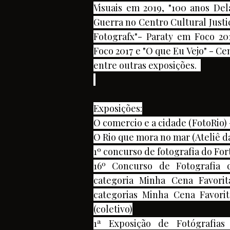
Visuais em 2019, "100 anos Del
Guerra no Centro Cultural Just
Fotografx"- Paraty em Foco 20
Foco 2017 e "O que Eu Vejo" - C
entre outras exposições.
Exposições:
O comercio e a cidade (FotoRio) 
O Rio que mora no mar (Ateliê da
1º concurso de fotografia do For
16º Concurso de Fotografia 
categoria Minha Cena Favori
categorias Minha Cena Favori
(coletivo)
1ª Exposição de Fotógrafias 