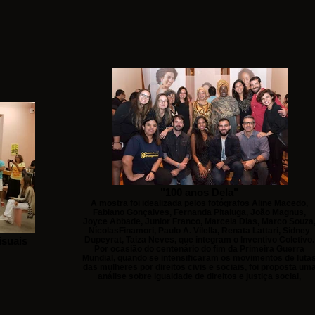
"100 anos Dela"
A mostra foi idealizada pelos fotógrafos Aline Macedo,
Fabiano Gonçalves, Fernanda Pitaluga, João Magnus,
Joyce Abbade, Junior Franco, Marcela Dias, Marco Souza
NícolasFinamori, Paulo A. Vilella, Renata Lattari, Sidney
isuais
Dupeyrat, Taiza Neves, que integram o Inventivo Coletivo.
Por ocasião do centenário do fim da Primeira Guerra
Mundial, quando se intensificaram os movimentos de luta
das mulheres por direitos civis e sociais, foi proposta um
análise sobre igualdade de direitos e justiça social,