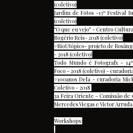
(coletivo)
Jardim de Fotos -13º Festival I
(coletivo)
"O que eu vejo" - Centro Cultur
Rogério Reis- 2018 (coletivo)
#RioUtópico- projeto de Rosânge
- 2018 (coletivo)
Todo Mundo é Fotografx - 14º 
Foco - 2018 (coletivo) - curador
#100anos Dela - curadoria Mick
Coletivo - 2018
3a Feira Oriente - Comissão de s
Mercedes Viegas e Victor Arruda
Workshops: