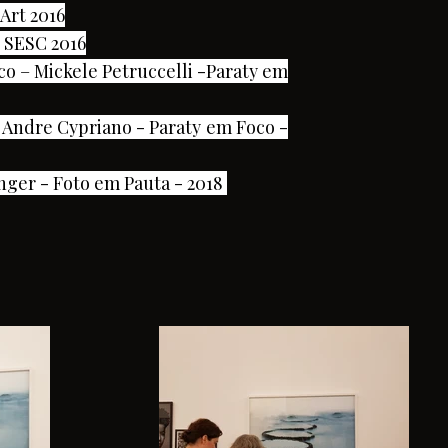
 Art 2016
 SESC 2016
co – Mickele Petruccelli -Paraty em
Andre Cypriano - Paraty em Foco -
inger - Foto em Pauta - 2018