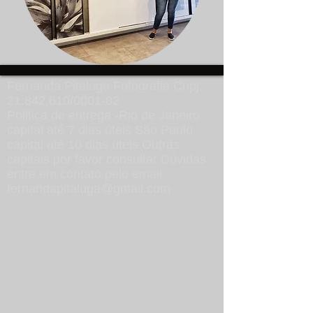
Fernanda Pitaluga Fotografia Cnpj:
21.842.610
/0001-02
Politica de entrega -Rio de Janeiro
capital até 7 dias úteis São Paulo
capital até 10 dias úteis Outras
capitais por favor consultar Dúvidas
entre em contato pelo email:
fernandapitaluga@gmail.com