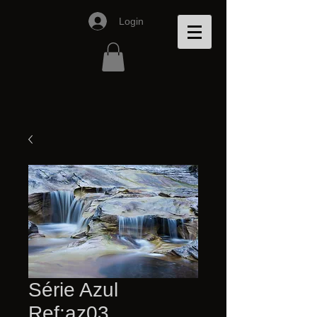
Login
Série Azul
Ref:az03