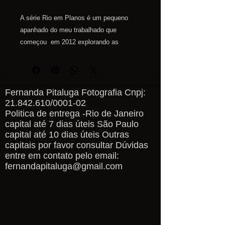
A série Rio em Planos é um pequeno
apanhado do meu trabalhado que
começou em 2012 explorando as
paisagens cariocas e seus arredores.
Para medidas personalidas entre em
contato pelo email
fernandapitaluga@gmail.com
Fernanda Pitaluga Fotografia Cnpj:
21.842.610
/0001-02
Politica de entrega -Rio de Janeiro
capital até 7 dias úteis São Paulo
capital até 10 dias úteis Outras
capitais por favor consultar Dúvidas
entre em contato pelo email:
fernandapitaluga@gmail.com