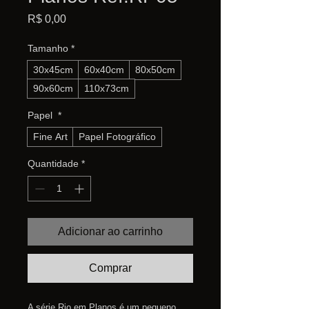
Preço
R$ 0,00
Tamanho
*
30x45cm
60x40cm
80x50cm
90x60cm
110x73cm
Papel
*
Fine Art
Papel Fotográfico
Quantidade
*
Adicionar ao carrinho
Comprar
A série Rio em Planos é um pequeno