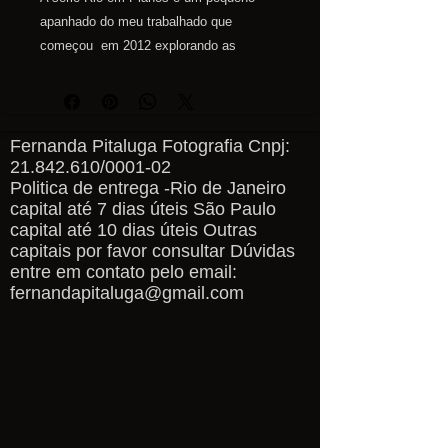
apanhado do meu trabalhado que
começou em 2012 explorando as
paisagens cariocas e seus arredores.
Para medidas personalidas entre em
contato pelo email
fernandapitaluga@gmail.com
Fernanda Pitaluga Fotografia Cnpj:
21.842.610
/0001-02
Politica de entrega -Rio de Janeiro
capital até 7 dias úteis São Paulo
capital até 10 dias úteis Outras
capitais por favor consultar Dúvidas
entre em contato pelo email:
fernandapitaluga@gmail.com