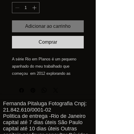
Adicionar ao carrinho
Comprar
A série Rio em Planos é um pequeno
apanhado do meu trabalhado que
começou em 2012 explorando as
paisagens cariocas e seus arredores.
Para medidas personalidas entre em
contato pelo email
fernandapitaluga@gmail.com
Fernanda Pitaluga Fotografia Cnpj:
21.842.610
/0001-02
Politica de entrega -Rio de Janeiro
capital até 7 dias úteis São Paulo
capital até 10 dias úteis Outras